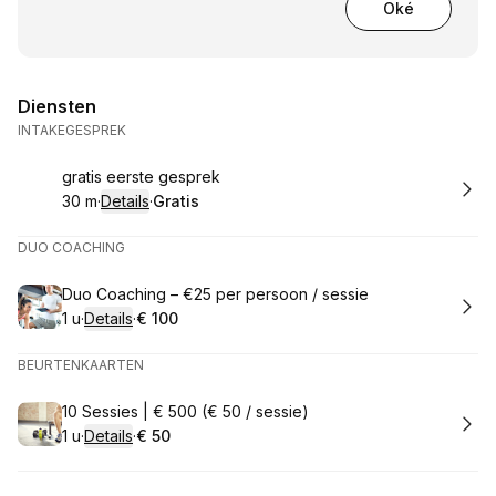
Oké
Diensten
INTAKEGESPREK
Boek
gratis eerste gesprek
30 m
·
Details
·
Gratis
.
Duur
:
.
Prijs:
:
DUO COACHING
Boek
Duo Coaching – €25 per persoon / sessie
1 u
·
Details
·
€ 100
.
Duur
:
.
Prijs:
:
BEURTENKAARTEN
Boek
10 Sessies | € 500 (€ 50 / sessie)
1 u
·
Details
·
€ 50
.
Duur
:
.
Prijs:
: