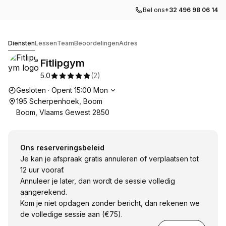
Bel ons
+32 496 98 06 14
Fitlipgym
Diensten
Lessen
Team
Beoordelingen
Adres
Fitlipgym
5.0
(
2
)
Openingstijden
Gesloten
·
Opent
15:00
Mon
195 Scherpenhoek, Boom
Boom, Vlaams Gewest 2850
Ons reserveringsbeleid
Je kan je afspraak gratis annuleren of verplaatsen tot
12 uur vooraf.
Annuleer je later, dan wordt de sessie volledig
aangerekend.
Kom je niet opdagen zonder bericht, dan rekenen we
de volledige sessie aan (€75).