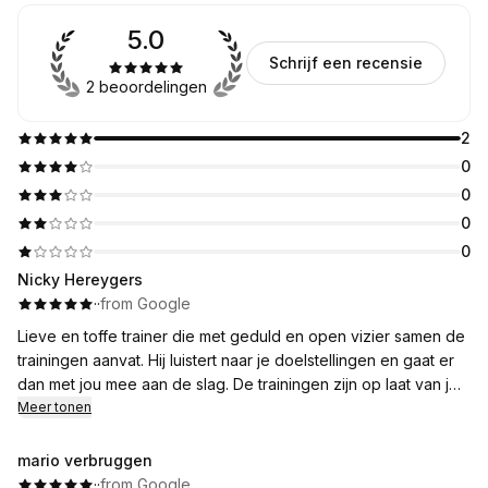
5.0
Schrijf een recensie
2 beoordelingen
2
0
0
0
0
Nicky Hereygers
·
·
from Google
Lieve en toffe trainer die met geduld en open vizier samen de
trainingen aanvat. Hij luistert naar je doelstellingen en gaat er
dan met jou mee aan de slag. De trainingen zijn op laat van je
eigen lichaam en bouwen dan gradueel op. Hij is steeds
Meer tonen
bereikbaar voor bijkomende vragen en is flexibel en steeds
goed gezind. Train er nu een aantal weken en amuseer me er
mario verbruggen
enorm!!
·
·
from Google