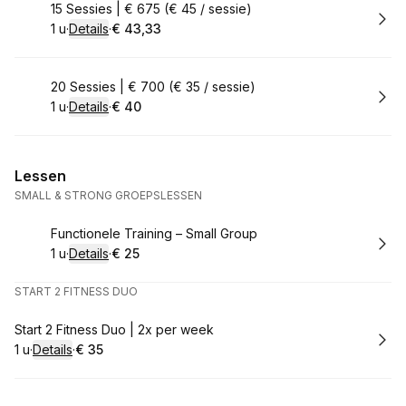
Boek
15 Sessies | € 675 (€ 45 / sessie)
1 u
·
Details
·
€ 43,33
.
Duur
:
.
Prijs:
:
Boek
20 Sessies | € 700 (€ 35 / sessie)
1 u
·
Details
·
€ 40
.
Duur
:
.
Prijs:
:
Lessen
SMALL & STRONG GROEPSLESSEN
Boek
Functionele Training – Small Group
1 u
·
Details
·
€ 25
.
Duur
:
.
Prijs:
:
START 2 FITNESS DUO
Boek
Start 2 Fitness Duo | 2x per week
1 u
·
Details
·
€ 35
.
Duur
:
.
Prijs:
: