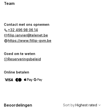
Team
Contact met ons opnemen
+32 496 98 06 14
filip.janvier@telenet.be
https://www.fitlip-gym.be
Goed om te weten
Reserveringsbeleid
Online betalen
,
Highest rated
Sort
Beoordelingen
Sort by
:
Highest rated