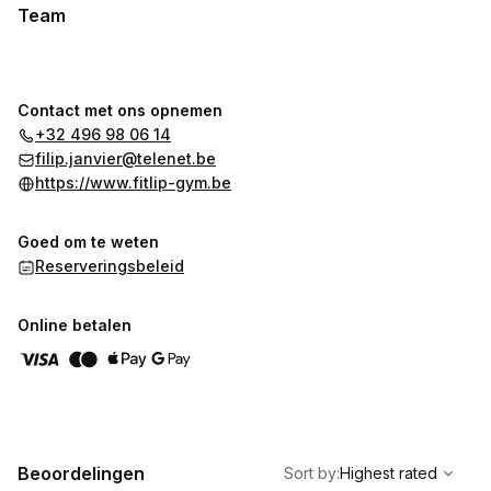
Team
Contact met ons opnemen
+32 496 98 06 14
filip.janvier@telenet.be
https://www.fitlip-gym.be
Goed om te weten
Reserveringsbeleid
Online betalen
,
Highest rated
Sort
Beoordelingen
Sort by
:
Highest rated