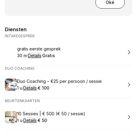
Oké
Diensten
INTAKEGESPREK
Boek
gratis eerste gesprek
30 m
·
Details
·
Gratis
.
Duur
:
.
Prijs:
:
DUO COACHING
Boek
Duo Coaching – €25 per persoon / sessie
1 u
·
Details
·
€ 100
.
Duur
:
.
Prijs:
:
BEURTENKAARTEN
Boek
10 Sessies | € 500 (€ 50 / sessie)
1 u
·
Details
·
€ 50
.
Duur
:
.
Prijs:
: