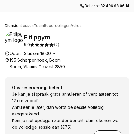
Bel ons
+32 496 98 06 14
Fitlipgym
Diensten
Lessen
Team
Beoordelingen
Adres
Fitlipgym
5.0
(
2
)
Openingstijden
Open
·
Sluit om
18:00
195 Scherpenhoek, Boom
Boom, Vlaams Gewest 2850
Ons reserveringsbeleid
Je kan je afspraak gratis annuleren of verplaatsen tot
12 uur vooraf.
Annuleer je later, dan wordt de sessie volledig
aangerekend.
Kom je niet opdagen zonder bericht, dan rekenen we
de volledige sessie aan (€75).