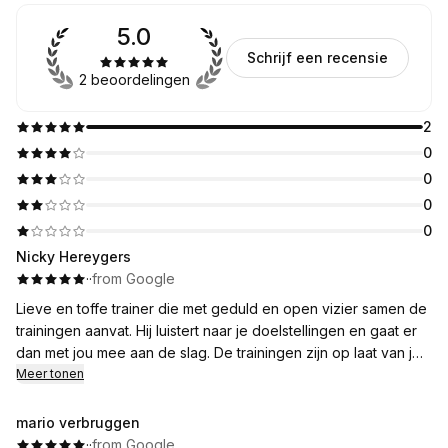
5.0
Schrijf een recensie
2 beoordelingen
2
0
0
0
0
Nicky Hereygers
·
·
from Google
Lieve en toffe trainer die met geduld en open vizier samen de
trainingen aanvat. Hij luistert naar je doelstellingen en gaat er
dan met jou mee aan de slag. De trainingen zijn op laat van je
eigen lichaam en bouwen dan gradueel op. Hij is steeds
Meer tonen
bereikbaar voor bijkomende vragen en is flexibel en steeds
goed gezind. Train er nu een aantal weken en amuseer me er
mario verbruggen
enorm!!
·
·
from Google