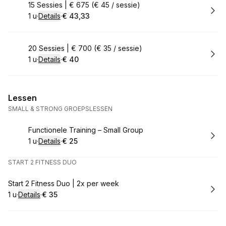
Boek
15 Sessies | € 675 (€ 45 / sessie)
1 u
·
Details
·
€ 43,33
.
Duur
:
.
Prijs:
:
Boek
20 Sessies | € 700 (€ 35 / sessie)
1 u
·
Details
·
€ 40
.
Duur
:
.
Prijs:
:
Lessen
SMALL & STRONG GROEPSLESSEN
Boek
Functionele Training – Small Group
1 u
·
Details
·
€ 25
.
Duur
:
.
Prijs:
:
START 2 FITNESS DUO
Boek
Start 2 Fitness Duo | 2x per week
1 u
·
Details
·
€ 35
.
Duur
:
.
Prijs:
: